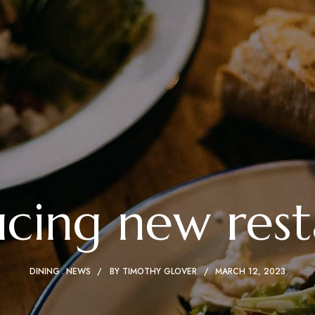
ucing new rest
DINING
NEWS
BY
TIMOTHY GLOVER
MARCH 12, 2023